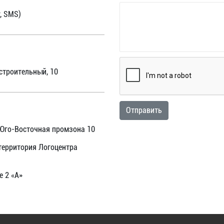
r, SMS)
остроительный, 10
Отправить
 Юго-Восточная промзона 10
(территория Логоцентра
е 2 «А»