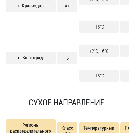
A+
г. Краснодар
-18°C
2
+2°C, +6°C
2
B
г. Волгоград
-18°C
СУХОЕ НАПРАВЛЕНИЕ
Регионы
Класс
Температурный
Пло
распределительного