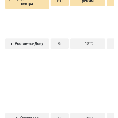
РЦ
режим
центра
B+
+18°C
3
г. Ростов-на-Дону