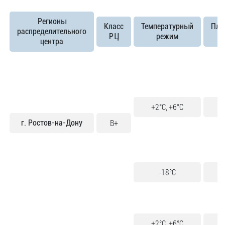
Регионы
Класс
Температурный
Пло
распределительного
РЦ
режим
центра
+2°C, +6°C
1
B+
г. Ростов-на-Дону
-18°C
2
+2°C, +6°C
2